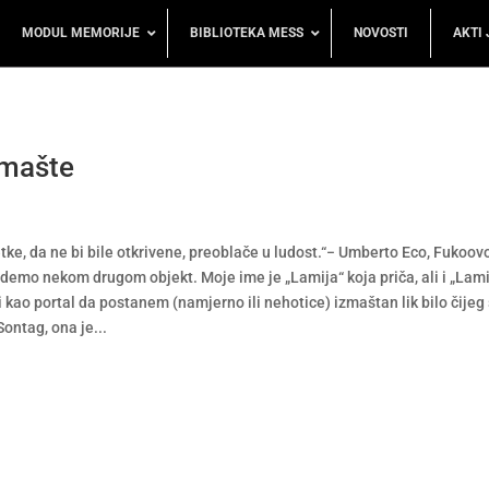
MODUL MEMORIJE
BIBLIOTEKA MESS
NOVOSTI
AKTI 
 mašte
tke, da ne bi bile otkrivene, preoblače u ludost.“− Umberto Eco, Fukoov
mo nekom drugom objekt. Moje ime je „Lamija“ koja priča, ali i „Lamija
 kao portal da postanem (namjerno ili nehotice) izmaštan lik bilo čijeg s
ontag, ona je...