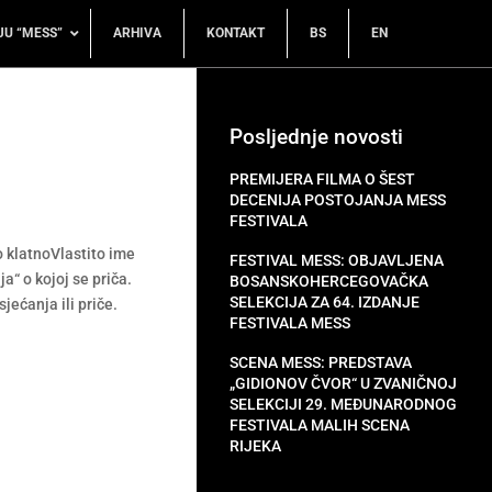
JU “MESS”
ARHIVA
KONTAKT
BS
EN
Posljednje novosti
PREMIJERA FILMA O ŠEST
DECENIJA POSTOJANJA MESS
FESTIVALA
o klatnoVlastito ime
FESTIVAL MESS: OBJAVLJENA
“ o kojoj se priča.
BOSANSKOHERCEGOVAČKA
SELEKCIJA ZA 64. IZDANJE
jećanja ili priče.
FESTIVALA MESS
SCENA MESS: PREDSTAVA
„GIDIONOV ČVOR“ U ZVANIČNOJ
SELEKCIJI 29. MEĐUNARODNOG
FESTIVALA MALIH SCENA
RIJEKA