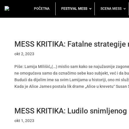
POČETNA
FESTIVAL MESS
SCENA MESS
MESS KRITIKA: Fatalne strategije
okt 2, 2023
Piše: Lamija Milišić„(…) mislio sam kako se najužasnije zagone
ne omogućava samo da označimo sebe kao subjekt, već i da bude
Budući da dijelim ime sa svim Lamijama u historiji, ono mi služi
Kada je Alice James postala lik drame „Alice u krevetu“ Susan S
MESS KRITIKA: Ludilo snimljenog
okt 1, 2023