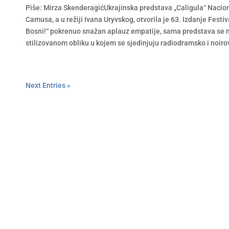
Piše: Mirza SkenderagićUkrajinska predstava „Caligula“ Naci
Camusa, a u režiji Ivana Uryvskog, otvorila je 63. Izdanje Festi
Bosni!“ pokrenuo snažan aplauz empatije, sama predstava se n
stilizovanom obliku u kojem se sjedinjuju radiodramsko i noiro
Next Entries »