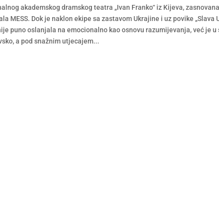
onalnog akademskog dramskog teatra „Ivan Franko“ iz Kijeva, zasnovan
vala MESS. Dok je naklon ekipe sa zastavom Ukrajine i uz povike „Slava Uk
ije puno oslanjala na emocionalno kao osnovu razumijevanja, već je u 
vsko, a pod snažnim utjecajem...