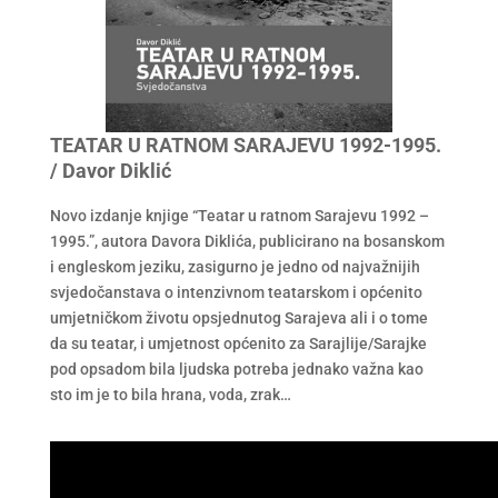
TEATAR U RATNOM SARAJEVU 1992-1995.
/ Davor Diklić
Novo izdanje knjige “Teatar u ratnom Sarajevu 1992 –
1995.”, autora Davora Diklića, publicirano na bosanskom
i engleskom jeziku, zasigurno je jedno od najvažnijih
svjedočanstava o intenzivnom teatarskom i općenito
umjetničkom životu opsjednutog Sarajeva ali i o tome
da su teatar, i umjetnost općenito za Sarajlije/Sarajke
pod opsadom bila ljudska potreba jednako važna kao
sto im je to bila hrana, voda, zrak…