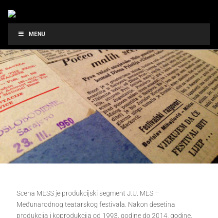
MENU
Scena MESS je produkcijski segment J.U. MES –
Međunarodnog teatarskog festivala. Nakon desetina
produkcija i koprodukcija od 1993. godine do 2014. godine,