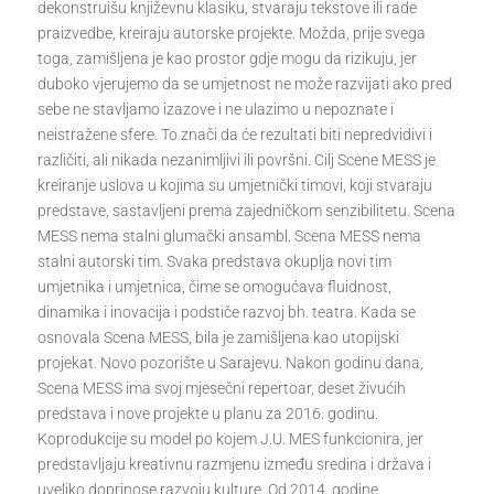
dekonstruišu književnu klasiku, stvaraju tekstove ili rade
praizvedbe, kreiraju autorske projekte. Možda, prije svega
toga, zamišljena je kao prostor gdje mogu da rizikuju, jer
duboko vjerujemo da se umjetnost ne može razvijati ako pred
sebe ne stavljamo izazove i ne ulazimo u nepoznate i
neistražene sfere. To znači da će rezultati biti nepredvidivi i
različiti, ali nikada nezanimljivi ili površni. Cilj Scene MESS je
kreiranje uslova u kojima su umjetnički timovi, koji stvaraju
predstave, sastavljeni prema zajedničkom senzibilitetu. Scena
MESS nema stalni glumački ansambl. Scena MESS nema
stalni autorski tim. Svaka predstava okuplja novi tim
umjetnika i umjetnica, čime se omogućava fluidnost,
dinamika i inovacija i podstiče razvoj bh. teatra. Kada se
osnovala Scena MESS, bila je zamišljena kao utopijski
projekat. Novo pozorište u Sarajevu. Nakon godinu dana,
Scena MESS ima svoj mjesečni repertoar, deset živućih
predstava i nove projekte u planu za 2016. godinu.
Koprodukcije su model po kojem J.U. MES funkcionira, jer
predstavljaju kreativnu razmjenu između sredina i država i
uveliko doprinose razvoju kulture. Od 2014. godine