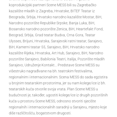
koprodukcijski partneri Scene MESS bili su Zagrebačko
kazalište mladih iz Zagreba, Hrvatske, BITEF Teatar iz
Beograda, Srbija, Hrvatsko narodno kazalište Mostar, BiH,
Narodno pozorište Republike Srpske, Banja Luka, BiH,
Bosansko narodno pozorište Zenica, BiH, Heartefakt Fond,
Beograd, Srbija, Grad teatar Budva, Crna Gora, Teatar
Ulysses, Brijuni, Hrvatska, Sarajevski ratni teatar, Sarajevo,
BiH, Kamerni teatar 55, Sarajevo, BiH, Hrvatsko narodno
kazalište Rijeka, Hrvatska, Art Hub, Sarajevo, BiH, Narodno
pozorište Sarajevo, Babilonia Teatri, Italija, Pozorište mladih
Sarajevo, Udruženje Kontakt… Predstave Scene MESS su
višestruko nagrađivane na bh. teatrskim festivalima,
regionalnim i internacionalnim. Scena MESS do sada egzistira
u brojnim teatarskim prostorima, jer su nam kolege/ice iz bh.
teatarskih kuća otvorile svoja vrata. Plan Scene MESS u
budućnosti je, također, ugostiti kolege/ice iz drugih pozorišnih
kuća u prostoru Scene MESS, odnosno stvoriti sjecište
regionalnih i internacionalnih saradnji u Sarajevu, mjesto koje
diše različitošću, bogatstvom drugosti.