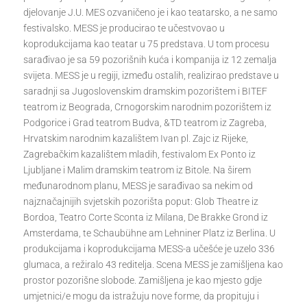
djelovanje J.U. MES ozvaničeno je i kao teatarsko, a ne samo
festivalsko. MESS je producirao te učestvovao u
koprodukcijama kao teatar u 75 predstava. U tom procesu
sarađivao je sa 59 pozorišnih kuća i kompanija iz 12 zemalja
svijeta. MESS je u regiji, između ostalih, realizirao predstave u
saradnji sa Jugoslovenskim dramskim pozorištem i BITEF
teatrom iz Beograda, Crnogorskim narodnim pozorištem iz
Podgorice i Grad teatrom Budva, &TD teatrom iz Zagreba,
Hrvatskim narodnim kazalištem Ivan pl. Zajc iz Rijeke,
Zagrebačkim kazalištem mladih, festivalom Ex Ponto iz
Ljubljane i Malim dramskim teatrom iz Bitole. Na širem
međunarodnom planu, MESS je sarađivao sa nekim od
najznačajnijih svjetskih pozorišta poput: Glob Theatre iz
Bordoa, Teatro Corte Sconta iz Milana, De Brakke Grond iz
Amsterdama, te Schaubühne am Lehniner Platz iz Berlina. U
produkcijama i koprodukcijama MESS-a učešće je uzelo 336
glumaca, a režiralo 43 reditelja. Scena MESS je zamišljena kao
prostor pozorišne slobode. Zamišljena je kao mjesto gdje
umjetnici/e mogu da istražuju nove forme, da propituju i