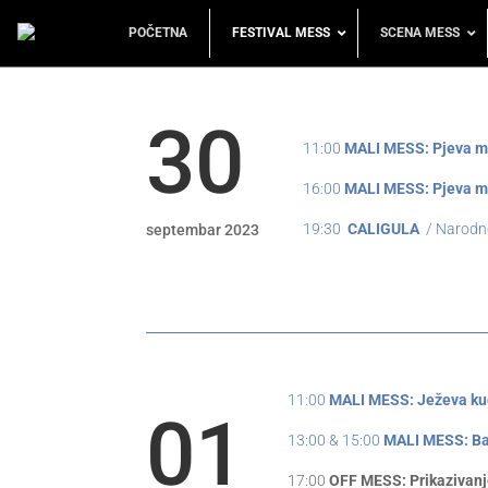
POČETNA
FESTIVAL MESS
SCENA MESS
30
11:00
MALI MESS: Pjeva mi
16:00
MALI MESS: Pjeva mi
19:30
CALIGULA
/ Narodno
septembar 2023
11:00
MALI MESS: Ježeva ku
01
13:00 & 15:00
MALI MESS: Ba
17:00
OFF MESS: Prikazivanj