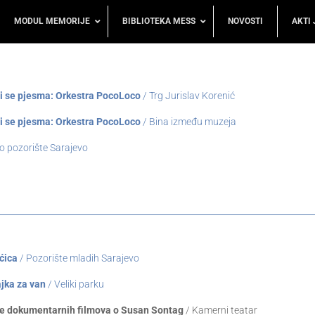
MODUL MEMORIJE
BIBLIOTEKA MESS
NOVOSTI
AKTI 
 se pjesma: Orkestra PocoLoco
/ Trg Jurislav Korenić
 se pjesma: Orkestra PocoLoco
/ Bina između muzeja
 pozorište Sarajevo
ćica
/ Pozorište mladih Sarajevo
jka za van
/ Veliki parku
e dokumentarnih filmova o Susan Sontag
/ Kamerni teatar