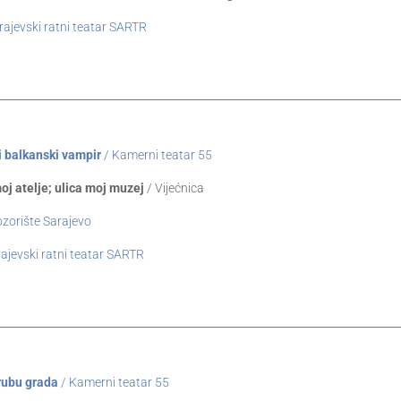
rajevski ratni teatar SARTR
i balkanski vampir
/ Kamerni teatar 55
j atelje; ulica moj muzej
/ Vijećnica
zorište Sarajevo
ajevski ratni teatar SARTR
rubu grada
/ Kamerni teatar 55