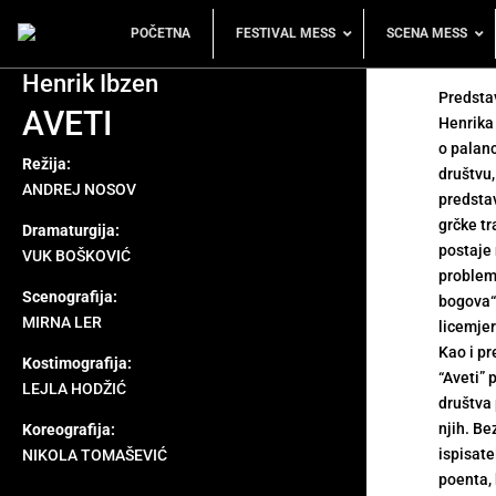
POČETNA
FESTIVAL MESS
SCENA MESS
Henrik Ibzen
Predstav
AVETI
Henrika 
o palanc
Režija:
društvu,
ANDREJ NOSOV
predstav
grčke tr
Dramaturgija:
postaje 
VUK BOŠKOVIĆ
problema
Scenografija:
bogova“
MIRNA LER
licemje
Kao i p
Kostimografija:
“Aveti”
LEJLA HODŽIĆ
društva 
njih. Be
Koreografija:
ispisate
NIKOLA TOMAŠEVIĆ
poenta, 