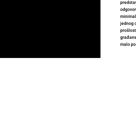
predsta
odgovorn
minimal
jednog 
prošlost
građansk
malo pos