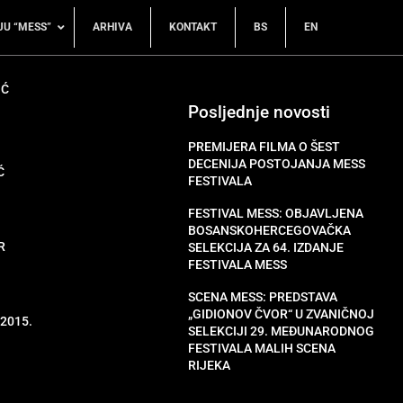
JU “MESS”
ARHIVA
KONTAKT
BS
EN
IĆ
Posljednje novosti
PREMIJERA FILMA O ŠEST
DECENIJA POSTOJANJA MESS
Ć
FESTIVALA
FESTIVAL MESS: OBJAVLJENA
BOSANSKOHERCEGOVAČKA
R
SELEKCIJA ZA 64. IZDANJE
FESTIVALA MESS
SCENA MESS: PREDSTAVA
„GIDIONOV ČVOR“ U ZVANIČNOJ
 2015.
SELEKCIJI 29. MEĐUNARODNOG
a
FESTIVALA MALIH SCENA
RIJEKA