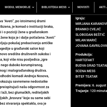
MODUL MEMORIJE
BIBLIOTEKA MESS
NOVOSTI
AKTI 
Igraju:
a “Aveti”, po istoimenoj drami
MIRJANA KARANOV
Ibzena, je komad o instituciji braka,
BRANKO CVEJIĆ
i i o poziciji žene u građanskom
SLOBODAN BEŠTIĆ
 žene koja je i dalje potlačena.”Aveti”
MILAN MARIĆ
ljaju pokušaj prebacivanja antičke
JOVANA GAVRILOVI
agedije u građanski salon koji
novo središte društvenih sukoba i
Produkcija:
, koji više nisu posljedica „igre
HARTEFAKT
 nego duboko korumpiranog,
BUDVA GRAD TEATA
rnog i malograđanskog društva.
SCENA MESS
redhodni komadi Andreja Nosova,
BITEF TEATAR
 pokazuju savremene nedostatke
Premijera:
6. august
preispitujući našu odgovrnost za
Trajanje:
120 minut
z laži, bez glumačkih, rediteljskih
ljskih „bravura“ koje su same sebi
bez stvaranja spektakla, ova je