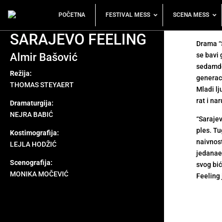
POČETNA
FESTIVAL MESS
SCENA MESS
SARAJEVO FEELING
Drama “
Almir Bašović
se bavi
sedamde
Režija:
generaci
THOMAS STEYAERT
Mladi lj
rat i na
Dramaturgija:
NEJRA BABIĆ
“Sarajev
ples. Tu
Kostimografija:
naivnost 
LEJLA HODŽIĆ
jedanaes
Scenografija:
svog bić
MONIKA MOČEVIĆ
Feeling 