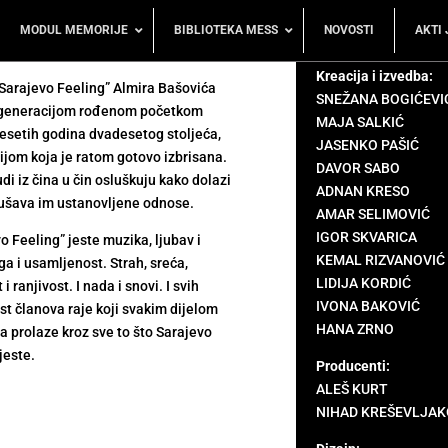
MODUL MEMORIJE
BIBLIOTEKA MESS
NOVOSTI
AKTI 
Kreacija i izvedba:
Sarajevo Feeling” Almira Bašovića
SNEŽANA BOGIĆEVI
 generacijom rođenom početkom
MAJA SALKIĆ
setih godina dvadesetog stoljeća,
JASENKO PAŠIĆ
jom koja je ratom gotovo izbrisana.
DAVOR SABO
udi iz čina u čin osluškuju kako dolazi
ADNAN KRESO
rušava im ustanovljene odnose.
AMAR SELIMOVIĆ
IGOR SKVARICA
o Feeling” jeste muzika, ljubav i
KEMAL RIZVANOVIĆ
ga i usamljenost. Strah, sreća,
LIDIJA KORDIĆ
i ranjivost. I nada i snovi. I svih
IVONA BAKOVIĆ
t članova raje koji svakim dijelom
HANA ZRNO
a prolaze kroz sve to što Sarajevo
jeste.
Producenti:
ALEŠ KURT
NIHAD KREŠEVLJAK