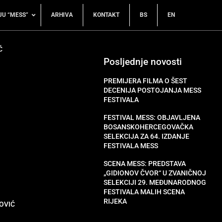
JU “MESS”
ARHIVA
KONTAKT
BS
EN
Ć
Posljednje novosti
PREMIJERA FILMA O ŠEST
DECENIJA POSTOJANJA MESS
FESTIVALA
FESTIVAL MESS: OBJAVLJENA
BOSANSKOHERCEGOVAČKA
SELEKCIJA ZA 64. IZDANJE
FESTIVALA MESS
SCENA MESS: PREDSTAVA
„GIDIONOV ČVOR“ U ZVANIČNOJ
SELEKCIJI 29. MEĐUNARODNOG
FESTIVALA MALIH SCENA
RIJEKA
OVIĆ