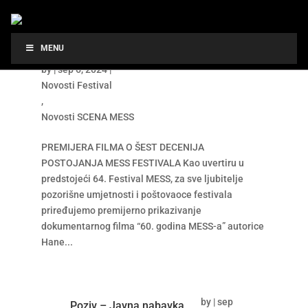
PREMIJERA FILMA O ŠEST DECENIJA
MENU
POSTOJANJA MESS FESTIVALA
by
|
sep 6, 2024
|
Novosti Festival
,
Novosti SCENA MESS
PREMIJERA FILMA O ŠEST DECENIJA
POSTOJANJA MESS FESTIVALA Kao uvertiru u
predstojeći 64. Festival MESS, za sve ljubitelje
pozorišne umjetnosti i poštovaoce festivala
priređujemo premijerno prikazivanje
dokumentarnog filma “60. godina MESS-a” autorice
Hane...
by
|
sep
Poziv – Javna nabavka