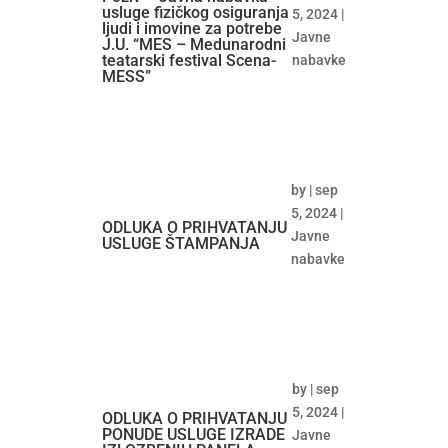
usluge fizičkog osiguranja
5, 2024
|
ljudi i imovine za potrebe
Javne
J.U. “MES – Medunarodni
teatarski festival Scena-
nabavke
MESS”
by
|
sep
5, 2024
|
ODLUKA O PRIHVATANJU
Javne
USLUGE ŠTAMPANJA
nabavke
by
|
sep
5, 2024
|
ODLUKA O PRIHVATANJU
PONUDE USLUGE IZRADE
Javne