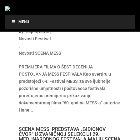
PREMIJERA FILMA O ŠEST DECENIJA
MENU
POSTOJANJA MESS FESTIVALA
by
|
sep 6, 2024
|
Novosti Festival
,
Novosti SCENA MESS
PREMIJERA FILMA O ŠEST DECENIJA
POSTOJANJA MESS FESTIVALA Kao uvertiru u
predstojeći 64. Festival MESS, za sve ljubitelje
pozorišne umjetnosti i poštovaoce festivala
priređujemo premijerno prikazivanje
dokumentarnog filma “60. godina MESS-a” autorice
Hane...
SCENA MESS: PREDSTAVA „GIDIONOV
ČVOR“ U ZVANIČNOJ SELEKCIJI 29.
MEĐUNARODNOG FESTIVALA MALIH SCENA