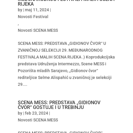
RIJEKA
by
|
maj 11, 2024
|
Novosti Festival
,
Novosti SCENA MESS
SCENA MESS: PREDSTAVA „GIDIONOV ČVOR“ U
ZVANIČNOJ SELEKCIJI 29. MEĐUNARODNOG
FESTIVALA MALIH SCENA RIJEKA .) Koprodukcijska
predstava Udruženja Intermezzo, Scene MESS i
Pozorišta mladih Sarajevo, „Gidionov čvor“
rediteljice Selme Alispahić u zvaničnoj je selekciji
29....
SCENA MESS: PREDSTAVA „GIDIONOV
ČVOR“ GOSTUJE I U TREBINJU
by
|
feb 23, 2024
|
Novosti SCENA MESS