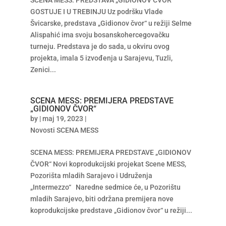
SCENA MESS: PREDSTAVA „GIDIONOV ČVOR“
GOSTUJE I U TREBINJU Uz podršku Vlade
Švicarske, predstava „Gidionov čvor“ u režiji Selme
Alispahić ima svoju bosanskohercegovačku
turneju. Predstava je do sada, u okviru ovog
projekta, imala 5 izvođenja u Sarajevu, Tuzli,
Zenici...
SCENA MESS: PREMIJERA PREDSTAVE
„GIDIONOV ČVOR“
by
|
maj 19, 2023
|
Novosti SCENA MESS
SCENA MESS: PREMIJERA PREDSTAVE „GIDIONOV
ČVOR“ Novi koprodukcijski projekat Scene MESS,
Pozorišta mladih Sarajevo i Udruženja
„Intermezzo“ Naredne sedmice će, u Pozorištu
mladih Sarajevo, biti održana premijera nove
koprodukcijske predstave „Gidionov čvor“ u režiji...