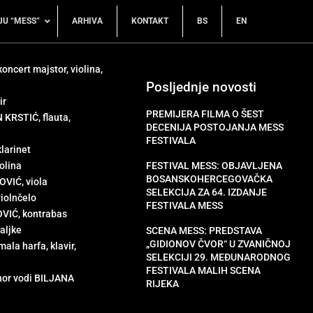
JU “MESS”
ARHIVA
KONTAKT
BS
EN
ncert majstor, violina,
Posljednje novosti
ir
PREMIJERA FILMA O ŠEST
RSTIĆ, flauta,
DECENIJA POSTOJANJA MESS
FESTIVALA
larinet
olina
FESTIVAL MESS: OBJAVLJENA
BOSANSKOHERCEGOVAČKA
VIĆ, viola
SELEKCIJA ZA 64. IZDANJE
iolnčelo
FESTIVALA MESS
IĆ, kontrabas
aljke
SCENA MESS: PREDSTAVA
„GIDIONOV ČVOR“ U ZVANIČNOJ
la harfa, klavir,
SELEKCIJI 29. MEĐUNARODNOG
FESTIVALA MALIH SCENA
hor vodi BILJANA
RIJEKA