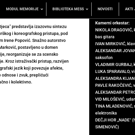
MODUL MEMORIJE
BIBLIOTEKA MESS
NOVOSTI
AKTI 
Kamerni orkestar:
jeca” predstavlja izazovnu sintezu
NIKOLA DRAGOVIĆ, ko
rškog i koreografskog pristupa, pod
bas gitara
m Irene Popović. Snažno autorstvo
IVAN MIRKOVIĆ, klav
Marković, postavljeno u domen
ALEKSANDAR JOVAN K
ije, reorganizuje se za scensko
saksofon
e. Kroz istraživački pristup, razvijen
VLADIMIR GURBAJ, k
grafski jezik koji povezuje afekte,
LUKA SPARAVALO, vi
odnose i zvuk, preplićući
ALEKSANDRA KIJANO
čno i kolektivno.
PAVLE RAKOČEVIĆ, v
ALEKSANDAR PETROV
VID MILOŠEVIĆ, udar
TINA MLADENOVIĆ, ma
elektronika
DEČJI HOR „NADE“ (
SIMENOVIĆ)