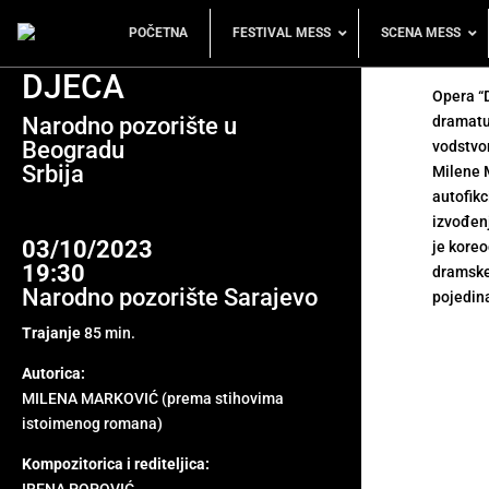
POČETNA
FESTIVAL MESS
SCENA MESS
DJECA
Opera “D
Narodno pozorište u
dramatu
Beogradu
vodstvo
Srbija
Milene 
autofikc
izvođenj
03/10/2023
je koreo
19:30
dramske 
Narodno pozorište Sarajevo
pojedina
Trajanje
85 min.
Autorica:
MILENA MARKOVIĆ (prema stihovima
istoimenog romana)
Kompozitorica i rediteljica: