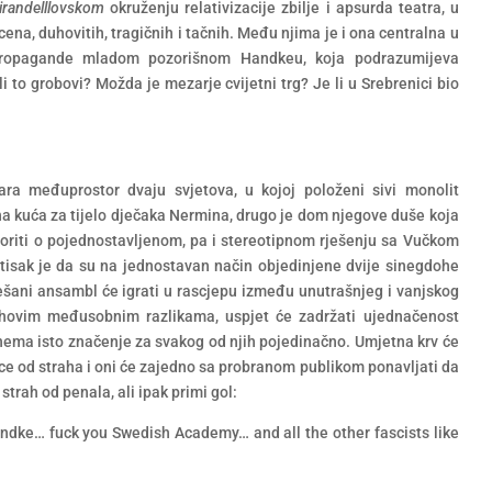
irandelllovskom
okruženju relativizacije zbilje i apsurda teatra, u
cena, duhovitih, tragičnih i tačnih. Među njima je i ona centralna u
 propagande mladom pozorišnom Handkeu, koja podrazumijeva
li to grobovi? Možda je mezarje cvijetni trg? Je li u Srebrenici bio
vara međuprostor dvaju svjetova, u kojoj položeni sivi monolit
lna kuća za tijelo dječaka Nermina, drugo je dom njegove duše koja
voriti o pojednostavljenom, pa i stereotipnom rješenju sa Vučkom
isak je da su na jednostavan način objedinjene dvije sinegdohe
šani ansambl će igrati u rascjepu između unutrašnjeg i vanjskog
ihovim međusobnim razlikama, uspjet će zadržati ujednačenost
nema isto značenje za svakog od njih pojedinačno. Umjetna krv će
umce od straha i oni će zajedno sa probranom publikom ponavljati da
strah od penala, ali ipak primi gol:
ndke… fuck you Swedish Academy… and all the other fascists like