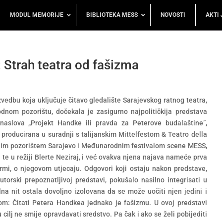
MODUL MEMORIJE
BIBLIOTEKA MESS
NOVOSTI
AKTI 
Strah teatra od fašizma
vedbu koja uključuje čitavo gledalište Sarajevskog ratnog teatra,
nom pozorištu, dočekala je zasigurno najpolitičkija predstava
naslova „Projekt Handke ili pravda za Peterove budalaštine”,
producirana u suradnji s talijanskim Mittelfestom & Teatro della
im pozorištem Sarajevo i Međunarodnim festivalom scene MESS,
 te u režiji Blerte Neziraj, i već ovakva njena najava nameće prva
formi, o njegovom utjecaju. Odgovori koji ostaju nakon predstave,
utorski prepoznatljivoj predstavi, pokušalo nasilno integrisati u
na nit ostala dovoljno izolovana da se može uočiti njen jedini i
kom: Čitati Petera Handkea jednako je fašizmu. U ovoj predstavi
ru cilj ne smije opravdavati sredstvo. Pa čak i ako se želi pobijediti