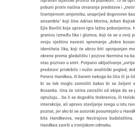
ispravan dijaloški prostor sa publikom. To se upr
pobuni protiv načina otvaranja predstave i „treti
licemjernom umjetniku, unaprijed dogovoren kao 
ansambla“ koji čine Adrian Morina, Arben Bajrakt
Ejla Bavčić koja upravo igra lažnu pobunjenicu. Nj
granicu između lika i glumca, koji će se u ovoj p
svoju vještinu navesti spremanje „dobre bosan
identiteta lika, koji će ubrzo biti upotpunjen m
okrene prema gledalištu i pozove Nermina na kafu
otac pozivao u smrt. Potpuno uključivanje „uvrije
predstavi priskrbilo i nužni analitički pogled, d
Petera Handkea, ili barem nekoga ko čita ili je či
bi se tek moglo zamisliti kakav bi se željeni
Bosanka. Ona će istina zatražiti od ekipe da se p
optužuju… Da li se dogodila Srebrenica, ili Holo
interakcije, ali upravo stavljanje svega u istu ra
poznat, jer ako bi se autorski posumnjalo u Handke
bila Handkeova, nego Nezirajova budalaština.
Handkea završi u ironijskom odmaku.