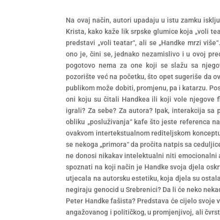
Na ovaj način, autori upadaju u istu zamku isklju
Krista, kako kaže lik srpske glumice koja „voli teat
predstavi „voli teatar“, ali se „Handke mrzi više“
ono je, čini se, jednako nezamislivo i u ovoj pre
pogotovo nema za one koji se slažu sa njegov
pozorište već na početku, što opet sugeriše da ova
publikom može dobiti, promjenu, pa i katarzu. Posta
oni koju su čitali Handkea ili koji vole njegove
igrali? Za sebe? Za autora? Ipak, interakcija sa
obliku „posluživanja“ kafe što jeste referenca n
ovakvom intertekstualnom rediteljskom konceptu, z
se nekoga „primora“ da pročita natpis sa ceduljice
ne donosi nikakav intelektualni niti emocionalni
spoznati na koji način je Handke svoja djela oskrv
utjecala na autorsku estetiku, koja djela su ostala 
negiraju genocid u Srebrenici? Da li će neko neka
Peter Handke fašista? Predstava će cijelo svoje v
angažovanog i političkog, u promjenjivoj, ali čvrst