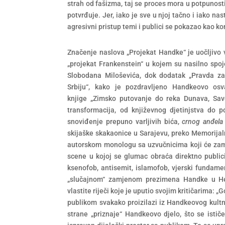
strah od fašizma, taj se proces mora u potpunost
potvrđuje. Jer, iako je sve u njoj tačno i iako nas
agresivni pristup temi i publici se pokazao kao k
Značenje naslova „Projekat Handke“ je uočljivo 
„projekat Frankenstein“ u kojem su nasilno spoj
Slobodana Miloševića, dok dodatak „Pravda za 
Srbiju“, kako je pozdravljeno Handkeovo os
knjige „Zimsko putovanje do reka Dunava, Sav
transformacija, od književnog djetinjstva do po
snoviđenje prepuno varljivih bića,
crnog anđel
skijaške skakaonice u Sarajevu, preko Memorijaln
autorskom monologu sa uzvučnicima koji će zamij
scene u kojoj se glumac obraća direktno publici
ksenofob, antisemit, islamofob, vjerski fundamen
„slučajnom“ zamjenom prezimena Handke u Hell, 
vlastite riječi koje je uputio svojim kritičarima: 
publikom svakako proizilazi iz Handkeovog kultn
strane „priznaje“ Handkeovo djelo, što se istič