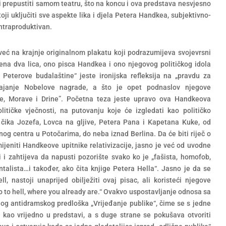
i prepustiti samom teatru, što na koncu i ova predstava nesvjesno
toji uključiti sve aspekte lika i djela Petera Handkea, subjektivno-
ontraproduktivan.
već na krajnje originalnom plakatu koji podrazumijeva svojevrsni
ena dva lica, ono pisca Handkea i ono njegovog političkog idola
Peterove budalaštine“ jeste ironijska refleksija na „pravdu za
vajanje Nobelove nagrade, a što je opet podnaslov njegove
e, Morave i Drine”. Početna teza jeste upravo ova Handkeova
litičke vječnosti, na putovanju koje će izgledati kao političko
a
čika Jozefa, Lovca na gljive, Petera Pana i Kapetana Kuke, od
og centra u Potočarima, do neba iznad Berlina. Da će biti riječ o
eniti Handkeove upitnike relativizacije, jasno je već od uvodne
 i zahtijeva da napusti pozorište svako ko je „fašista, homofob,
talista…i također, ako čita knjige Petera Hella“. Jasno je da se
nastoji unaprijed obilježiti ovaj pisac, ali koristeći njegove
„Go to hell, where you already are.“ Ovakvo uspostavljanje odnosa sa
og antidramskog predloška „Vrijeđanje publike“, čime se s jedne
e kao vrijedno u predstavi, a s duge strane se pokušava otvoriti