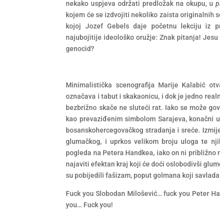
nekako uspjeva održati predložak na okupu, u
p
kojem će se izdvojiti nekoliko zaista originalnih s
kojoj Jozef Gebels daje početnu lekciju iz
najubojitije ideološko oružje: Znak pitanja! Jesu 
genocid?
Minimalistička scenografija Marije Kalabić ot
označava i tabut i skakaonicu, i dok je jedno rea
bezbrižno skače ne sluteći rat. Iako se može go
kao prevaziđenim simbolom Sarajeva, konačni ut
bosanskohercegovačkog stradanja i sreće. Izmije
glumačkog, i uprkos velikom broju uloga te nj
pogleda na Petera Handkea, iako on ni približno 
najaviti efektan kraj koji će doći oslobodivši gl
su pobijedili fašizam, poput golmana koji savlada 
Fuck you Slobodan Milošević… fuck you Peter Ha
you… Fuck you!