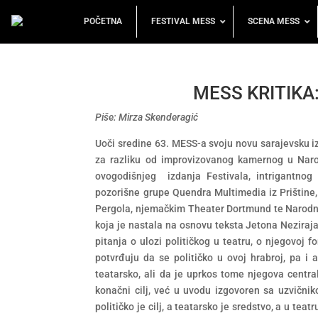
POČETNA
FESTIVAL MESS
SCENA MESS
MESS KRITIKA: 
Piše: Mirza Skenderagić
Uoči sredine 63. MESS-a svoju novu sarajevsku iz
za razliku od improvizovanog kamernog u Narod
ovogodišnjeg izdanja Festivala, intrigantnog 
pozorišne grupe Quendra Multimedia iz Prištine, 
Pergola, njemačkim Theater Dortmund te Narodn
koja je nastala na osnovu teksta Jetona Neziraja
pitanja o ulozi političkog u teatru, o njegovoj 
potvrđuju da se političko u ovoj hrabroj, pa i a
teatarsko, ali da je uprkos tome njegova central
konačni cilj, već u uvodu izgovoren sa uzvični
političko je cilj, a teatarsko je sredstvo, a u teat