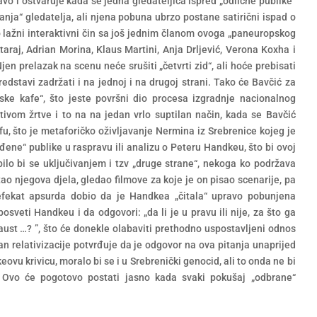
avo i ostvaruje kada se jedna gledateljica ispred „odlične publike“
ranja“ gledatelja, ali njena pobuna ubrzo postane satirični ispad o
lažni interaktivni čin sa još jednim članom ovoga „paneuropskog
araj, Adrian Morina, Klaus Martini, Anja Drljević, Verona Koxha i
en prelazak na scenu neće srušiti „četvrti zid“, ali hoće prebisati
redstavi zadržati i na jednoj i na drugoj strani. Tako će Bavčić za
ske kafe“, što jeste površni dio procesa izgradnje nacionalnog
otivom žrtve i to na na jedan vrlo suptilan način, kada se Bavčić
, što je metaforičko oživljavanje Nermina iz Srebrenice kojeg je
đene“ publike u raspravu ili analizu o Peteru Handkeu, što bi ovoj
obilo bi se uključivanjem i tzv „druge strane“, nekoga ko podržava
tao njegova djela, gledao filmove za koje je on pisao scenarije, pa
 efekat apsurda dobio da je Handkea „čitala“ upravo pobunjena
osveti Handkeu i da odgovori: „da li je u pravu ili nije, za što ga
kaust …? ”, što će donekle olabaviti prethodno uspostavljeni odnos
van relativizacije potvrđuje da je odgovor na ova pitanja unaprijed
ovu krivicu, moralo bi se i u Srebrenički genocid, ali to onda ne bi
 Ovo će pogotovo postati jasno kada svaki pokušaj „odbrane“