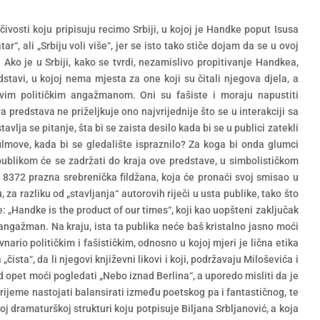
čivosti koju pripisuju recimo Srbiji, u kojoj je Handke poput Isusa
ar“, ali „Srbiju voli više“, jer se isto tako stiče dojam da se u ovoj
. Ako je u Srbiji, kako se tvrdi, nezamislivo propitivanje Handkea,
dstavi, u kojoj nema mjesta za one koji su čitali njegova djela, a
im političkim angažmanom. Oni su fašiste i moraju napustiti
 predstava ne priželjkuje ono najvrijednije što se u interakciji sa
vlja se pitanje, šta bi se zaista desilo kada bi se u publici zatekli
 filmove, kada bi se gledalište ispraznilo? Za koga bi onda glumci
 publikom će se zadržati do kraja ove predstave, u simbolističkom
a 8372 prazna srebrenička fildžana, koja će pronaći svoj smisao u
a razliku od „stavljanja“ autorovih riječi u usta publike, tako što
: „Handke is the product of our times“, koji kao uopšteni zaključak
 angažman. Na kraju, ista ta publika neće baš kristalno jasno moći
nario političkim i fašističkim, odnosno u kojoj mjeri je lična etika
„čista“, da li njegovi književni likovi i koji, podržavaju Miloševića i
d opet moći pogledati „Nebo iznad Berlina“, a uporedo misliti da je
rijeme nastojati balansirati između poetskog pa i fantastičnog, te
oj dramaturškoj strukturi koju potpisuje Biljana Srbljanović, a koja