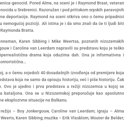
enica-genocid. Pored Alme, na sceni je i Raymond Braat, veteran
ocida u Srebrenici. Razoružan i pod pritiskom srpskih paravojnih
vne deportacije. Raymond na sceni otkriva ono o čemu pripadnici
nemogućoj poziciji. Ali istina je i da smo znali da će ti ljudi biti
ot Raymonda Bratta.
nneman, Karen Sibbing i Mike Weertsa, poznatih nizozemskih
gouw i Caroline van Leerdam napravili su predstavu koju je teško
perrealistična drama koja oduzima dah. Ona je informativna i
 homoristična…
oj, a o čemu svjedoči 40 dosadašnjih izvođenja od premijere koja
stava koja ne samo da opisuju historiju, već i piše historiju. Čak
. Ovo je ujedno i prva predstava u režiji nizozemca u kojoj se
ma bataljona. Ona se u Nizozemskoj preporučuje kao apsolutno
tne eksplozivne situacije na Balkanu.
 režijs – Boy Jonkergouw, Caroline van Leerdam; igraju – Alma
Weerts, Karen Sibbing; muzika – Erik Vlasblom, Wouter de Belder;