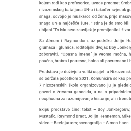
kojem radi kao profesorica, uvede predmet Srebr
nizozemskog bataljona UN-a i također svjedok gen
snaga, odvojio je muškarce od žena, prije maso
snaga UN-a najčešće šute. “Istina je da smo bili u 
ubijeni.”To iskustvo zauvijek je promijenilo i živ
Sa Almom i Raymondom, uz podršku Jolijn He
glumaca i glumica, rediteljski dvojac Boy Jonker
zaboraviti. “Opasna imena” je veoma moćna, hi
poučna, hrabra i potresna, bolna ali povremeno i
Predstava je doživjela veliki uspjeh u Nizozemsk
se održala početkom 2021. Komunicira se kao pred
7 nizozemskih škola organizovano ju je gledalo
govori o žrtvama genocida, a ne o pripadnici
neophodna za razumijevanje historije, ali i trenu
Ekipu predstave čine: tekst – Boy Jonkergouw;
Mustafic, Raymond Braat, Jolijn Henneman, Mike 
video – Beeldjutters; scenografija – Simon Haen