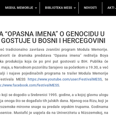
MODUL MEMORIJE
BIBLIOTEKA MESS
NOVOSTI
AKTI 
 “OPASNA IMENA” O GENOCIDU U
 GOSTUJE U BOSNI I HERCEGOVINI
već tradicionalno završava zvanični program Modula Memorije.
atvorit će dramska predstava “Opasna imena” reditelja Boya
a produkcija koja će po prvi put gostovati u BiH. Publika će
 9. maja, u Narodnom pozorištu Sarajevo sa početkom u 19.30, a već
alji i najave pojedinačnih programa te trailer Modula Memorije
Festivala MESS
https://www.youtube.com/user/FestivalMESS
, te
s://www.facebook.com/festivalMESS
.
 koji se dogodio u Srebrenici 1995. godine, a u kojoj glavnu ulogu
ja onoga što se događalo tih julskih dana. Njenog oca Rizu, koji je
 nizozemske mirovne snage su predale srpskim trupama. Godinama
senice. Mustafić je uspjela da na Univerzitetu u Nizozemskoj, na