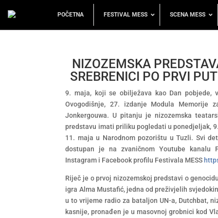
POČETNA
FESTIVAL MESS
SCENA MESS
NIZOZEMSKA PREDSTAVA
SREBRENICI PO PRVI PUT
9. maja, koji se obilježava kao Dan pobjede, 
Ovogodišnje, 27. izdanje Modula Memorije z
Jonkergouwa. U pitanju je nizozemska teatarsk
predstavu imati priliku pogledati u ponedjeljak,
11. maja u Narodnom pozorištu u Tuzli. Svi det
dostupan je na zvaničnom Youtube kanalu 
Instagram i Facebook profilu Festivala MESS
http
Riječ je o prvoj nizozemskoj predstavi o genocidu
igra Alma Mustafić, jedna od preživjelih svjedokin
u to vrijeme radio za bataljon UN-a, Dutchbat,
kasnije, pronađen je u masovnoj grobnici kod Vla