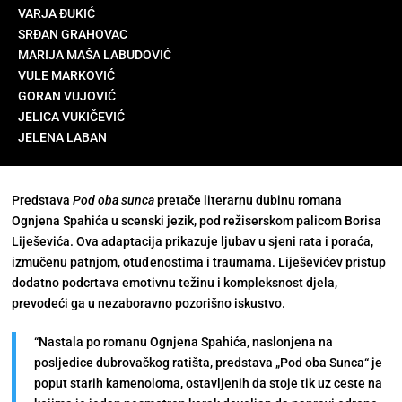
VARJA ĐUKIĆ
SRĐAN GRAHOVAC
MARIJA MAŠA LABUDOVIĆ
VULE MARKOVIĆ
GORAN VUJOVIĆ
JELICA VUKIČEVIĆ
JELENA LABAN
Predstava
Pod oba sunca
pretače literarnu dubinu romana
Ognjena Spahića u scenski jezik, pod režiserskom palicom Borisa
Liješevića. Ova adaptacija prikazuje ljubav u sjeni rata i poraća,
izmučenu patnjom, otuđenostima i traumama. Liješevićev pristup
dodatno podcrtava emotivnu težinu i kompleksnost djela,
prevodeći ga u nezaboravno pozorišno iskustvo.
“Nastala po romanu Ognjena Spahića, naslonjena na
posljedice dubrovačkog ratišta, predstava „Pod oba Sunca“ je
poput starih kamenoloma, ostavljenih da stoje tik uz ceste na