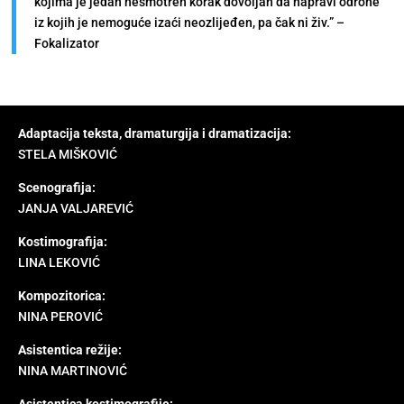
kojima je jedan nesmotren korak dovoljan da napravi odrone
iz kojih je nemoguće izaći neozlijeđen, pa čak ni živ.” –
Fokalizator
Adaptacija teksta, dramaturgija i dramatizacija:
STELA MIŠKOVIĆ
Scenografija:
JANJA VALJAREVIĆ
Kostimografija:
LINA LEKOVIĆ
Kompozitorica:
NINA PEROVIĆ
Asistentica režije:
NINA MARTINOVIĆ
Asistentica kostimografije: